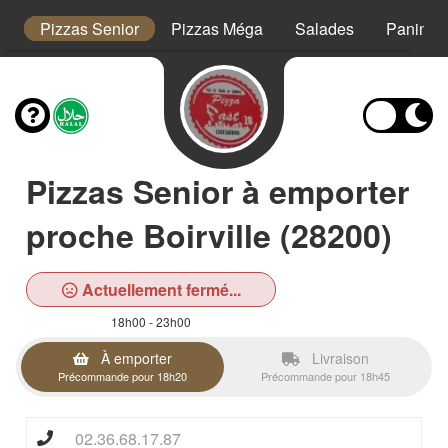
s
Pizzas Senior
Pizzas Méga
Salades
Paninis
Pizzas Senior à emporter
proche Boirville (28200)
Actuellement fermé...
18h00 - 23h00
À emporter
Livraison
Précommande pour 18h20
Précommande pour 18h45
02.36.68.17.87