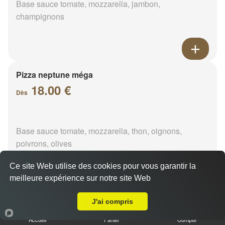
Base sauce tomate, mozzarella, jambon,
champignons
Pizza neptune méga
18.00 €
Dès
Base sauce tomate, mozzarella, thon, oignons,
poivrons, olives
Ce site Web utilise des cookies pour vous garantir la
meilleure expérience sur notre site Web
A Emporter sur Boirville
Pizza napolitaine méga
J'ai compris
18.00 €
Dès
Accueil
Panier
Compte