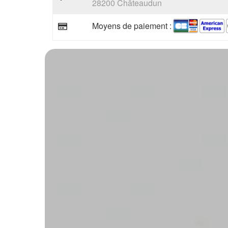
28200 Châteaudun
Moyens de paiement :