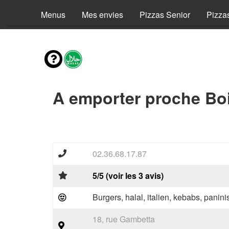
Menus
Mes envies
Pizzas Senior
Pizza
A emporter proche Boir
02.36.68.17.87
5/5 (voir les 3 avis)
Burgers, halal, italien, kebabs, panini
18, rue Gambetta