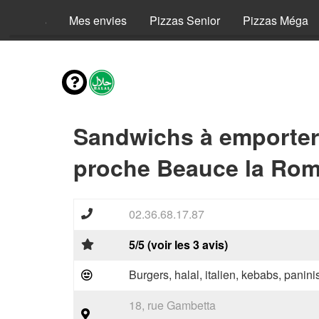
Menus
Mes envies
Pizzas Senior
Pizzas Méga
Sandwichs à emporter
proche Beauce la Rom
02.36.68.17.87
5/5 (voir les 3 avis)
Burgers, halal, italien, kebabs, panini
18, rue Gambetta