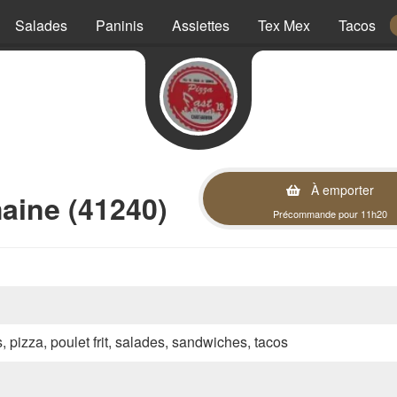
Salades
Paninis
Assiettes
Tex Mex
Tacos
À emporter
aine (41240)
Précommande pour 11h20
s, pizza, poulet frit, salades, sandwiches, tacos