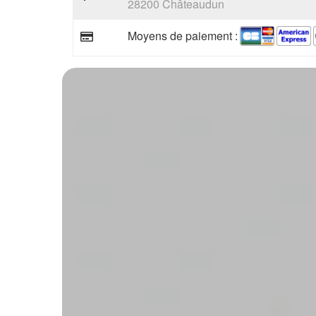
28200 Châteaudun
Moyens de paiement :