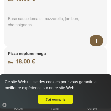
Base sauce tomate, mozzarella, jambon,
champignons
Pizza neptune méga
18.00 €
Dès
Base sauce tomate, mozzarella, thon, oignons,
Ce site Web utilise des cookies pour vous garantir la
poivrons, olives
meilleure expérience sur notre site Web
A Emporter sur Beauce la Romaine
J'ai compris
Accueil
Panier
Compte