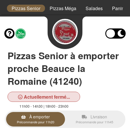
s
Pizzas Senior
Pizzas Méga
Salades
Paninis
Pizzas Senior à emporter
proche Beauce la
Romaine (41240)
Actuellement fermé...
11h00 - 14h30 | 18h00 - 23h00
À emporter
Livraison
Précommande pour 11h20
Précommande pour 11h45