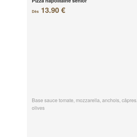
Pizza napolitaine senior
13.90 €
Dès
Base sauce tomate, mozzarella, anchois, câpres
olives