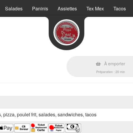
Salades
Paninis
Assiettes
Tex Mex
Tacos
s
À emporter
Préparation : 20 min
s, pizza, poulet frit, salades, sandwiches, tacos