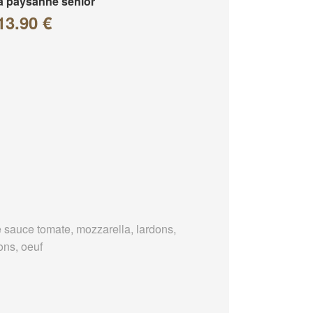
a paysanne senior
13.90 €
 sauce tomate, mozzarella, lardons,
ons, oeuf