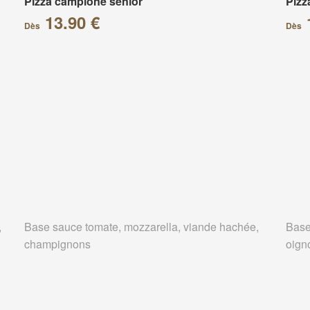
Pizza campione senior
Pizz
13.90 €
Dès
Dès
,
Base sauce tomate, mozzarella, viande hachée,
Base
champignons
oign