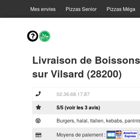
Menus
Mes envies
Pizzas Senior
Pizzas Méga
Livraison de Boisson
sur Vilsard (28200)
02.36.68.17.87
5/5 (voir les 3 avis)
Burgers, halal, italien, kebabs, panini
Moyens de paiement :