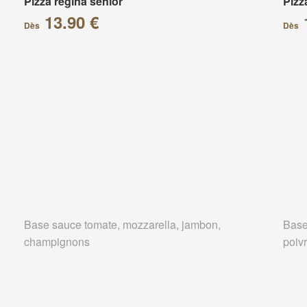
Pizza regina senior
Pizz
13.90 €
Dès
Dès
Base sauce tomate, mozzarella, jambon,
Base
champignons
poivr