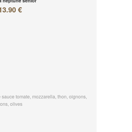
a neptune senior
13.90 €
 sauce tomate, mozzarella, thon, oignons,
ons, olives