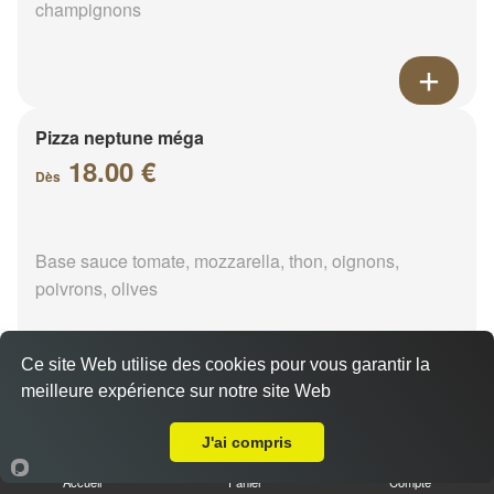
champignons
Pizza neptune méga
18.00 €
Dès
Base sauce tomate, mozzarella, thon, oignons,
poivrons, olives
Ce site Web utilise des cookies pour vous garantir la
meilleure expérience sur notre site Web
Livraison sur Villebout
Pizza napolitaine méga
18.00 €
J'ai compris
Dès
Accueil
Panier
Compte