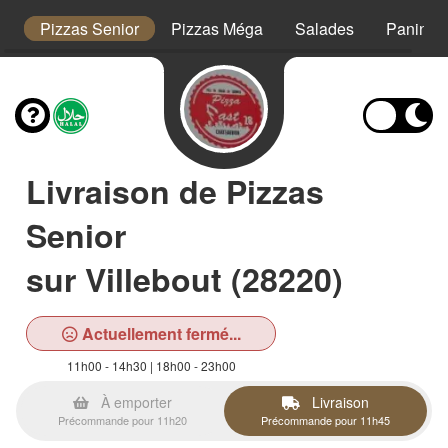
s
Pizzas Senior
Pizzas Méga
Salades
Paninis
Livraison de Pizzas
Senior
sur Villebout (28220)
Actuellement fermé...
11h00 - 14h30 | 18h00 - 23h00
À emporter
Livraison
Précommande pour 11h20
Précommande pour 11h45