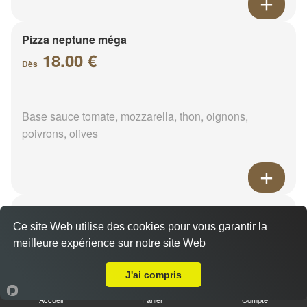
Pizza neptune méga
18.00 €
Dès
Base sauce tomate, mozzarella, thon, oignons,
poivrons, olives
Pizza napolitaine méga
Ce site Web utilise des cookies pour vous garantir la
18.00 €
Dès
meilleure expérience sur notre site Web
Livraison sur Nermont
J'ai compris
Base sauce tomate, mozzarella, anchois, câpres,
Accueil
Panier
Compte
olives