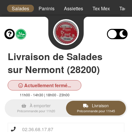
a
Salades
Paninis
Assiettes
Tex Mex
Tacos
Livraison de Salades
sur Nermont (28200)
Actuellement fermé...
11h00 - 14h30 | 18h00 - 23h00
À emporter
Livraison
Précommande pour 11h20
Précommande pour 11h45
02.36.68.17.87