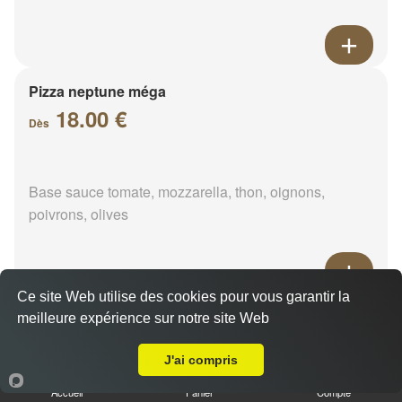
Pizza neptune méga
18.00 €
Dès
Base sauce tomate, mozzarella, thon, oignons,
poivrons, olives
Ce site Web utilise des cookies pour vous garantir la
Pizza napolitaine méga
meilleure expérience sur notre site Web
Livraison sur La Goëspierre
18.00 €
Dès
J'ai compris
Accueil
Panier
Compte