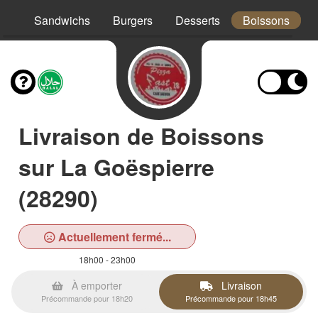
os
Sandwichs
Burgers
Desserts
Boissons
Livraison de Boissons
sur La Goëspierre
(28290)
Actuellement fermé...
18h00 - 23h00
À emporter
Livraison
Précommande pour 18h20
Précommande pour 18h45