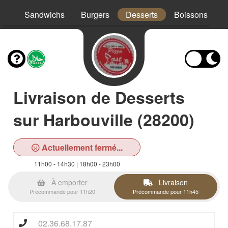
os
Sandwichs
Burgers
Desserts
Boissons
Livraison de Desserts
sur Harbouville (28200)
Actuellement fermé...
11h00 - 14h30 | 18h00 - 23h00
À emporter
Livraison
Précommande pour 11h20
Précommande pour 11h45
02.36.68.17.87