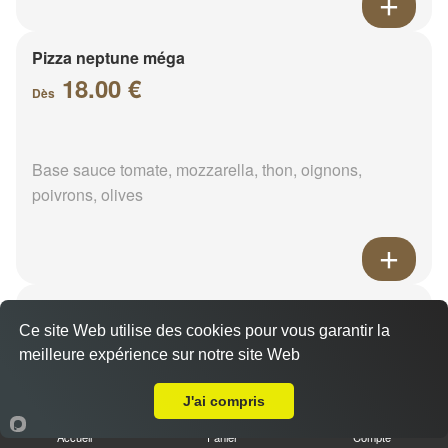
Pizza neptune méga
18.00 €
Dès
Base sauce tomate, mozzarella, thon, oignons,
poivrons, olives
Pizza napolitaine méga
Ce site Web utilise des cookies pour vous garantir la
18.00 €
Dès
meilleure expérience sur notre site Web
Livraison sur Harbouville
J'ai compris
Base sauce tomate, mozzarella, anchois, câpres,
Accueil
Panier
Compte
olives