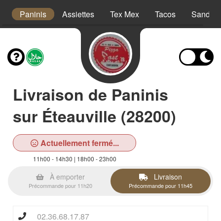
s
Paninis
Assiettes
Tex Mex
Tacos
Sandwi
Livraison de Paninis
sur Éteauville (28200)
Actuellement fermé...
11h00 - 14h30 | 18h00 - 23h00
À emporter
Livraison
Précommande pour 11h20
Précommande pour 11h45
02.36.68.17.87