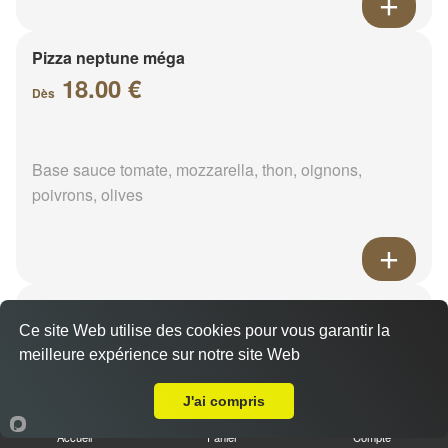
Pizza neptune méga
18.00 €
Dès
Base sauce tomate, mozzarella, thon, oignons,
poivrons, olives
Pizza napolitaine méga
Ce site Web utilise des cookies pour vous garantir la
18.00 €
Dès
meilleure expérience sur notre site Web
Livraison sur Éteauville
J'ai compris
Base sauce tomate, mozzarella, anchois, câpres,
Accueil
Panier
Compte
olives