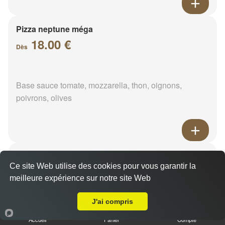
Pizza neptune méga
18.00 €
Dès
Base sauce tomate, mozzarella, thon, oignons,
poivrons, olives
Pizza napolitaine méga
Ce site Web utilise des cookies pour vous garantir la
18.00 €
Dès
meilleure expérience sur notre site Web
Livraison sur Crépainville
J'ai compris
Base sauce tomate, mozzarella, anchois, câpres,
Accueil
Panier
Compte
olives