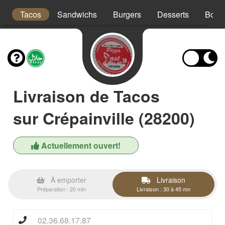
x
Tacos
Sandwichs
Burgers
Desserts
Bois
Livraison de Tacos
sur Crépainville (28200)
Actuellement ouvert!
À emporter
Livraison
Préparation : 20 min
Livraison : 30 à 45 mn
02.36.68.17.87