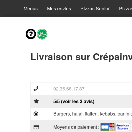
Menus
Mes envies
Pizzas Senior
Pizza
Livraison sur Crépainv
02.36.68.17.87
5/5 (voir les 3 avis)
Burgers, halal, italien, kebabs, panini
Moyens de paiement :