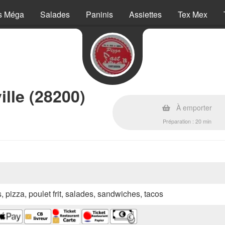
s Méga
Salades
Paninis
Assiettes
Tex Mex
ille (28200)
À emporter
Préparation : 20 min
s, pizza, poulet frit, salades, sandwiches, tacos