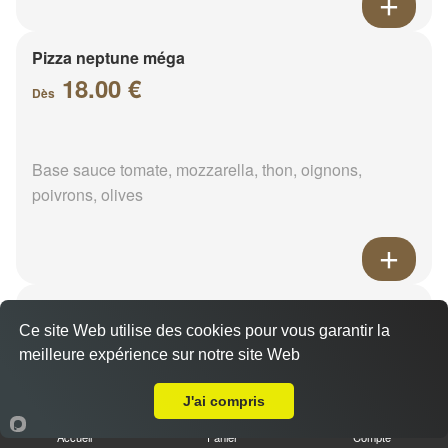
Pizza neptune méga
18.00 €
Dès
Base sauce tomate, mozzarella, thon, oignons,
poivrons, olives
Pizza napolitaine méga
Ce site Web utilise des cookies pour vous garantir la
18.00 €
Dès
meilleure expérience sur notre site Web
Livraison sur Brévainville
J'ai compris
Base sauce tomate, mozzarella, anchois, câpres,
Accueil
Panier
Compte
olives