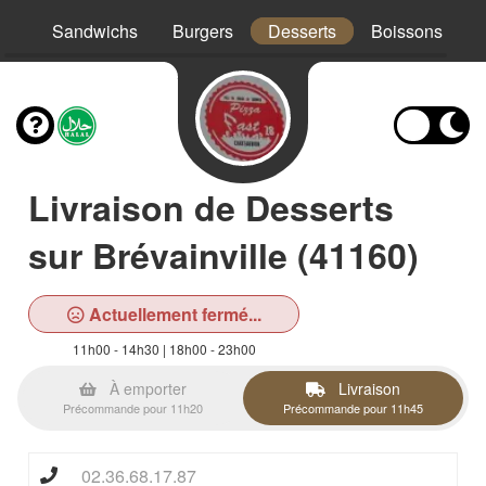
os
Sandwichs
Burgers
Desserts
Boissons
Livraison de Desserts
sur Brévainville (41160)
Actuellement fermé...
11h00 - 14h30 | 18h00 - 23h00
À emporter
Livraison
Précommande pour 11h20
Précommande pour 11h45
02.36.68.17.87