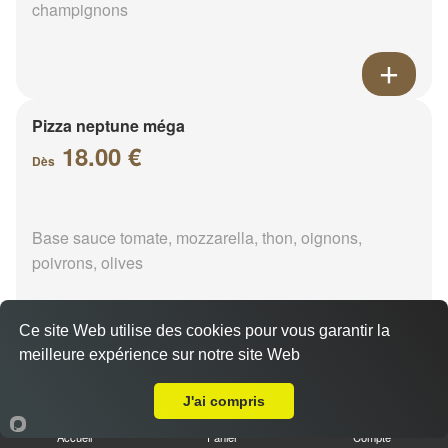
champignons
Pizza neptune méga
18.00 €
Dès
Base sauce tomate, mozzarella, thon, oignons,
poivrons, olives
Ce site Web utilise des cookies pour vous garantir la
meilleure expérience sur notre site Web
A Emporter sur Valainville
Pizza napolitaine méga
18.00 €
J'ai compris
Dès
Accueil
Panier
Compte