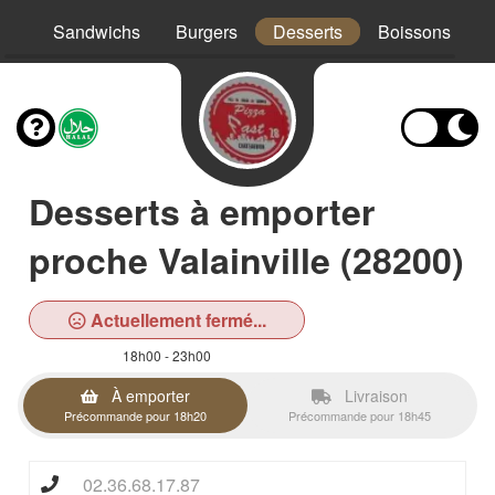
os
Sandwichs
Burgers
Desserts
Boissons
Desserts à emporter
proche Valainville (28200)
Actuellement fermé...
18h00 - 23h00
À emporter
Livraison
Précommande pour 18h20
Précommande pour 18h45
02.36.68.17.87