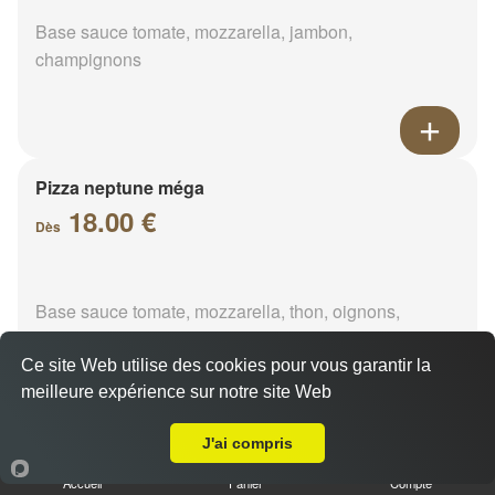
Base sauce tomate, mozzarella, jambon,
champignons
Pizza neptune méga
18.00 €
Dès
Base sauce tomate, mozzarella, thon, oignons,
poivrons, olives
Ce site Web utilise des cookies pour vous garantir la
meilleure expérience sur notre site Web
A Emporter sur Trizay-lès-Bonneval
J'ai compris
Pizza napolitaine méga
Accueil
Panier
Compte