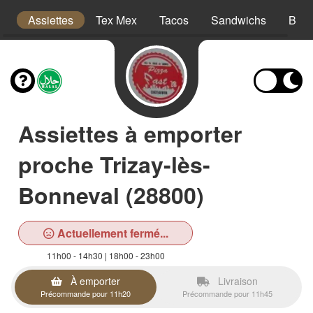
is
Assiettes
Tex Mex
Tacos
Sandwichs
Burg
Assiettes à emporter
proche Trizay-lès-
Bonneval (28800)
Actuellement fermé...
11h00 - 14h30 | 18h00 - 23h00
À emporter
Livraison
Précommande pour 11h20
Précommande pour 11h45