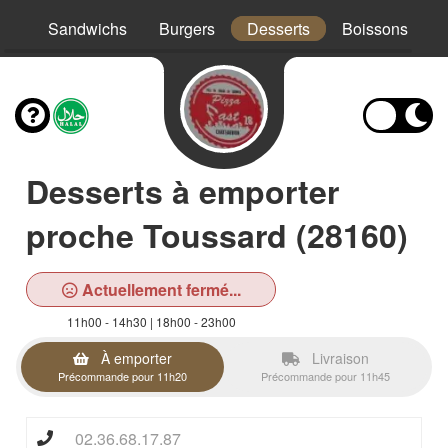
os
Sandwichs
Burgers
Desserts
Boissons
Desserts à emporter
proche Toussard (28160)
Actuellement fermé...
11h00 - 14h30 | 18h00 - 23h00
À emporter
Livraison
Précommande pour 11h20
Précommande pour 11h45
02.36.68.17.87