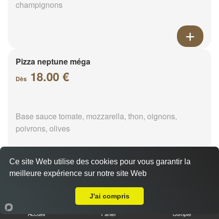
champignons
Pizza neptune méga
18.00 €
Dès
Base sauce tomate, mozzarella, thon, oignons,
poivrons, olives
Ce site Web utilise des cookies pour vous garantir la
meilleure expérience sur notre site Web
A Emporter sur Toussard
Pizza napolitaine méga
18.00 €
J'ai compris
Dès
Accueil
Panier
Compte