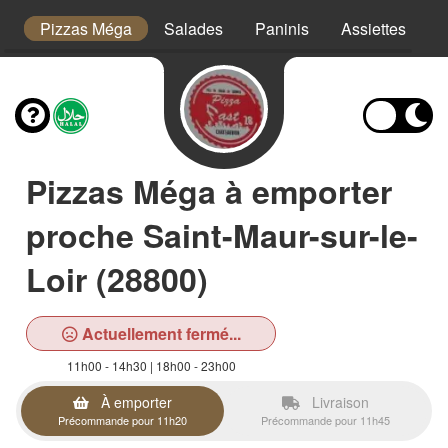
or
Pizzas Méga
Salades
Paninis
Assiettes
T
Pizzas Méga à emporter
proche Saint-Maur-sur-le-
Loir (28800)
Actuellement fermé...
11h00 - 14h30 | 18h00 - 23h00
À emporter
Livraison
Précommande pour 11h20
Précommande pour 11h45