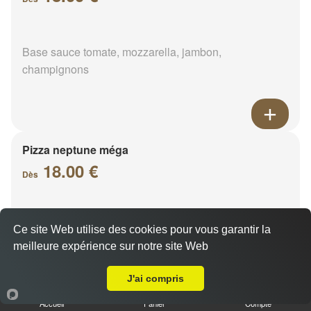
Base sauce tomate, mozzarella, jambon,
champignons
Pizza neptune méga
18.00 €
Dès
Base sauce tomate, mozzarella, thon, oignons,
Ce site Web utilise des cookies pour vous garantir la
poivrons, olives
meilleure expérience sur notre site Web
A Emporter sur Saint-Maur-sur-le-Loir
J'ai compris
Accueil
Panier
Compte