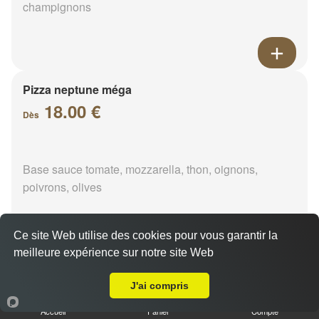
champignons
Pizza neptune méga
18.00 €
Dès
Base sauce tomate, mozzarella, thon, oignons,
poivrons, olives
Ce site Web utilise des cookies pour vous garantir la
meilleure expérience sur notre site Web
A Emporter sur Périgny
Pizza napolitaine méga
18.00 €
J'ai compris
Dès
Accueil
Panier
Compte