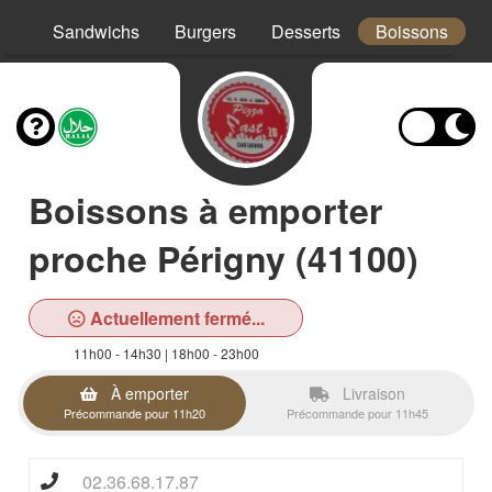
os
Sandwichs
Burgers
Desserts
Boissons
Boissons à emporter
proche Périgny (41100)
Actuellement fermé...
11h00 - 14h30 | 18h00 - 23h00
À emporter
Livraison
Précommande pour 11h20
Précommande pour 11h45
02.36.68.17.87