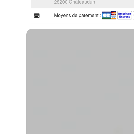
28200 Châteaudun
Moyens de paiement :