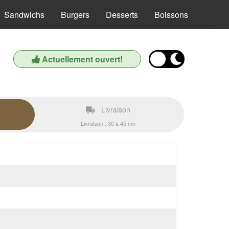
Sandwichs
Burgers
Desserts
Boissons
Actuellement ouvert!
Livraison
Livraison : 30 à 45 mn