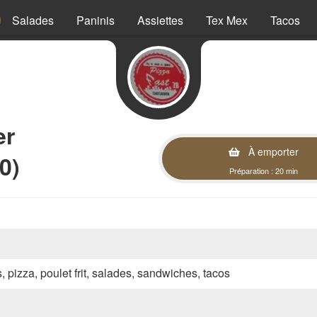
Salades
Paninis
Assiettes
Tex Mex
Tacos
er
À emporter
0)
Préparation : 20 min
s, pizza, poulet frit, salades, sandwiches, tacos