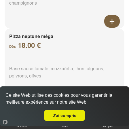
champignons
Pizza neptune méga
18.00 €
Dès
Base sauce tomate, mozzarella, thon, oignons,
poivrons, olives
Ce site Web utilise des cookies pour vous garantir la
meilleure expérience sur notre site Web
A Emporter sur Moléans
Pizza napolitaine méga
18.00 €
J'ai compris
Dès
Accueil
Panier
Compte