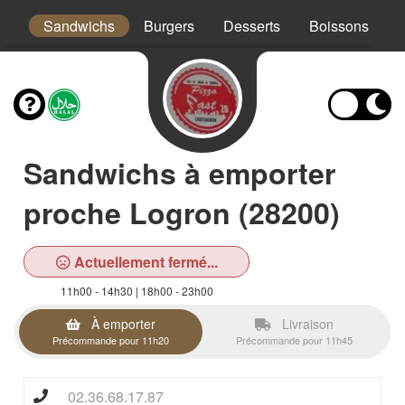
os
Sandwichs
Burgers
Desserts
Boissons
Sandwichs à emporter
proche Logron (28200)
Actuellement fermé...
11h00 - 14h30 | 18h00 - 23h00
À emporter
Livraison
Précommande pour 11h20
Précommande pour 11h45
02.36.68.17.87