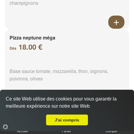
champignons
Pizza neptune méga
18.00 €
Dès
Base sauce tomate, mozzarella, thon, oignons,
poivrons, olives
Ce site Web utilise des cookies pour vous garantir la
meilleure expérience sur notre site Web
A Emporter sur Logron
Pizza napolitaine méga
18.00 €
J'ai compris
Dès
Accueil
Panier
Compte