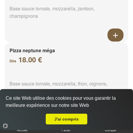
Base sauce tomate, mozzarella, jambon,
champignons
Pizza neptune méga
18.00 €
Dès
Base sauce tomate, mozzarella, thon, oignons,
poivrons, olives
Ce site Web utilise des cookies pour vous garantir la
meilleure expérience sur notre site Web
A Emporter sur Les Récollets
J'ai compris
Pizza napolitaine méga
Accueil
Panier
Compte