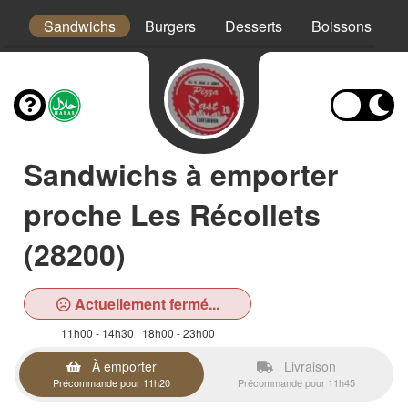
os
Sandwichs
Burgers
Desserts
Boissons
Sandwichs à emporter
proche Les Récollets
(28200)
Actuellement fermé...
11h00 - 14h30 | 18h00 - 23h00
À emporter
Livraison
Précommande pour 11h20
Précommande pour 11h45