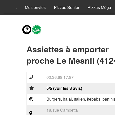
Menus
Mes envies
Pizzas Senior
Pizzas Méga
Assiettes à emporter
proche Le Mesnil (412
02.36.68.17.87
5/5 (voir les 3 avis)
Burgers, halal, italien, kebabs, panini
18, rue Gambetta