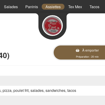
Salades
Paninis
Assiettes
Tex Mex
Tacos
À emporter
40)
Préparation : 20 min
s, pizza, poulet frit, salades, sandwiches, tacos