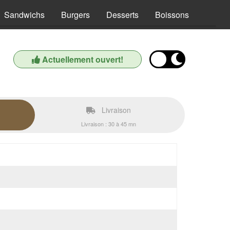
Sandwichs
Burgers
Desserts
Boissons
Actuellement ouvert!
Livraison
Livraison : 30 à 45 mn