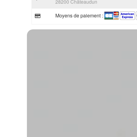
28200 Châteaudun
Moyens de paiement :