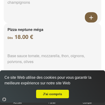
champignons
Pizza neptune méga
18.00 €
Dès
Base sauce tomate, mozzarella, thon, oignons,
poivrons, olives
Ce site Web utilise des cookies pour vous garantir la
meilleure expérience sur notre site Web
A Emporter sur Le Mée
Pizza napolitaine méga
18.00 €
J'ai compris
Dès
Accueil
Panier
Compte