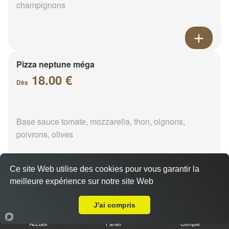
champignons
Pizza neptune méga
18.00 €
Dès
Base sauce tomate, mozzarella, thon, oignons,
poivrons, olives
Ce site Web utilise des cookies pour vous garantir la
meilleure expérience sur notre site Web
A Emporter sur Jupeau
Pizza napolitaine méga
18.00 €
J'ai compris
Dès
Accueil
Panier
Compte