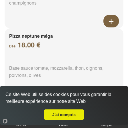
champignons
Pizza neptune méga
18.00 €
Dès
Base sauce tomate, mozzarella, thon, oignons,
poivrons, olives
Ce site Web utilise des cookies pour vous garantir la
meilleure expérience sur notre site Web
A Emporter sur Grissay
Pizza napolitaine méga
18.00 €
J'ai compris
Dès
Accueil
Panier
Compte