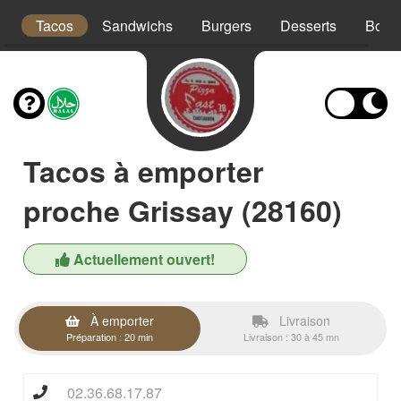
x
Tacos
Sandwichs
Burgers
Desserts
Bois
Tacos à emporter
proche Grissay (28160)
Actuellement ouvert!
À emporter
Livraison
Préparation : 20 min
Livraison : 30 à 45 mn
02.36.68.17.87