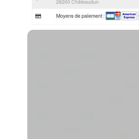
28200 Châteaudun
Moyens de paiement :