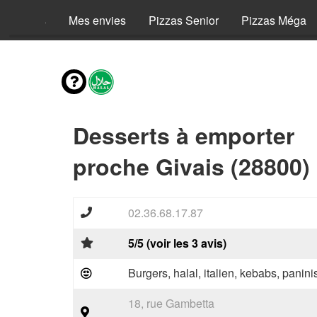
Menus
Mes envies
Pizzas Senior
Pizzas Méga
Desserts à emporter
proche Givais (28800)
02.36.68.17.87
5/5 (voir les 3 avis)
Burgers, halal, italien, kebabs, panini
18, rue Gambetta