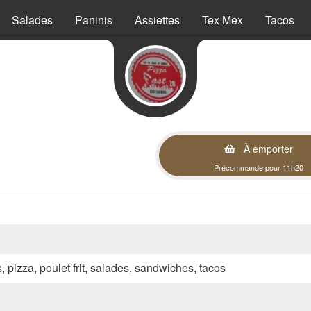
Salades
Paninis
Assiettes
Tex Mex
Tacos
À emporter
Précommande pour 11h20
s, pizza, poulet frit, salades, sandwiches, tacos