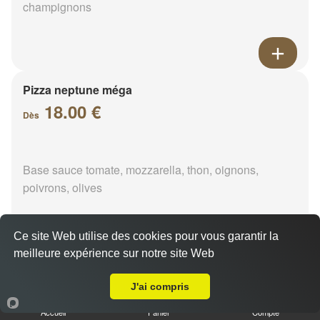
champignons
Pizza neptune méga
18.00 €
Dès
Base sauce tomate, mozzarella, thon, oignons,
poivrons, olives
Ce site Web utilise des cookies pour vous garantir la
meilleure expérience sur notre site Web
A Emporter sur Dangeau
Pizza napolitaine méga
18.00 €
J'ai compris
Dès
Accueil
Panier
Compte