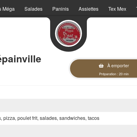
s Méga
Salades
Paninis
Assiettes
Tex Mex
painville
À emporter
Préparation : 20 min
s, pizza, poulet frit, salades, sandwiches, tacos