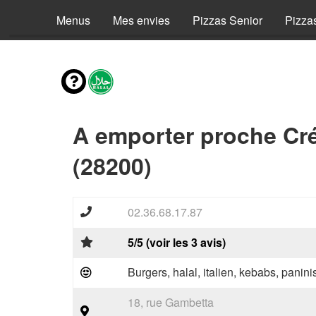
Menus
Mes envies
Pizzas Senior
Pizza
A emporter proche Cré
(28200)
02.36.68.17.87
5/5 (voir les 3 avis)
Burgers, halal, italien, kebabs, panini
18, rue Gambetta