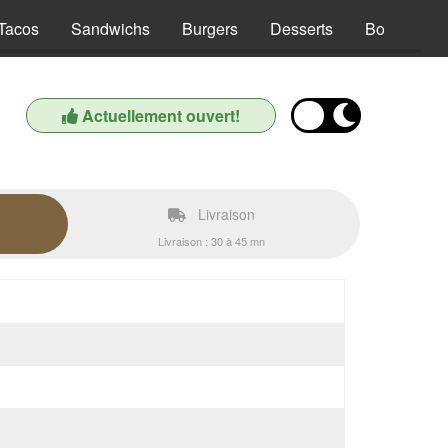
Tacos
Sandwichs
Burgers
Desserts
Boissons
Actuellement ouvert!
Livraison
Livraison : 30 à 45 mn