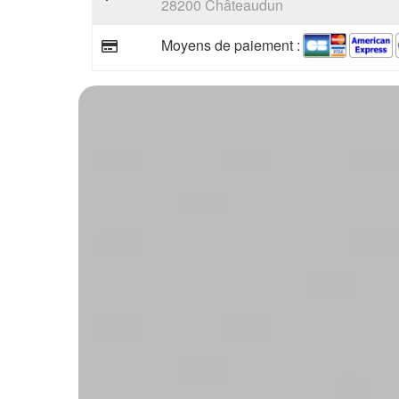
28200 Châteaudun
Moyens de paiement :