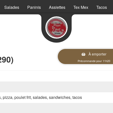
Salades
Paninis
Assiettes
Tex Mex
Tacos
À emporter
290)
Précommande pour 11h20
s, pizza, poulet frit, salades, sandwiches, tacos