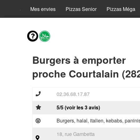
Menus
Mes envies
Pizzas Senior
Pizzas Méga
Burgers à emporter
proche Courtalain (28
02.36.68.17.87
5/5 (voir les 3 avis)
Burgers, halal, italien, kebabs, panini
18, rue Gambetta