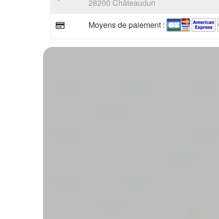
28200 Châteaudun
Moyens de paiement :