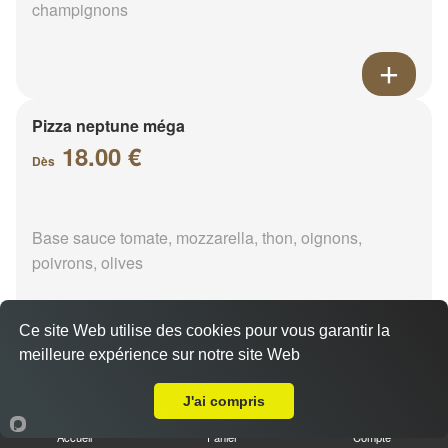
champignons
Pizza neptune méga
18.00 €
Dès
Base sauce tomate, mozzarella, thon, oignons,
poivrons, olives
Ce site Web utilise des cookies pour vous garantir la
meilleure expérience sur notre site Web
A Emporter sur Coupigny
Pizza napolitaine méga
18.00 €
J'ai compris
Dès
Accueil
Panier
Compte