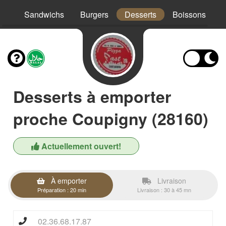
os
Sandwichs
Burgers
Desserts
Boissons
Desserts à emporter
proche Coupigny (28160)
Actuellement ouvert!
À emporter
Livraison
Préparation : 20 min
Livraison : 30 à 45 mn
02.36.68.17.87