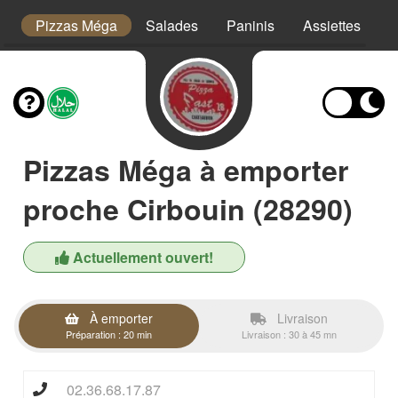
or
Pizzas Méga
Salades
Paninis
Assiettes
T
Pizzas Méga à emporter
proche Cirbouin (28290)
Actuellement ouvert!
À emporter
Livraison
Préparation : 20 min
Livraison : 30 à 45 mn
02.36.68.17.87