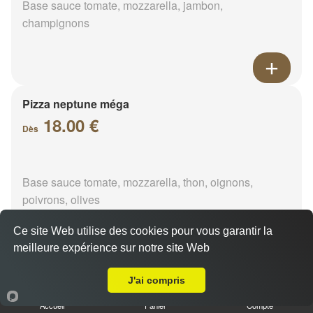
Base sauce tomate, mozzarella, jambon,
champignons
Pizza neptune méga
18.00 €
Dès
Base sauce tomate, mozzarella, thon, oignons,
poivrons, olives
Ce site Web utilise des cookies pour vous garantir la
meilleure expérience sur notre site Web
A Emporter sur Cirbouin
Pizza napolitaine méga
J'ai compris
18.00 €
Dès
Accueil
Panier
Compte