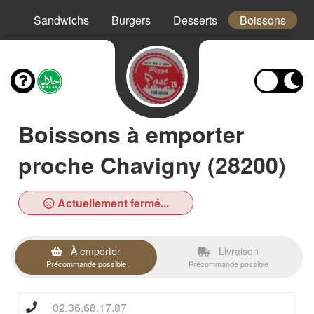
os
Sandwichs
Burgers
Desserts
Boissons
Boissons à emporter
proche Chavigny (28200)
Actuellement fermé...
À emporter
Livraison
Précommande possible
Précommande possible
02.36.68.17.87