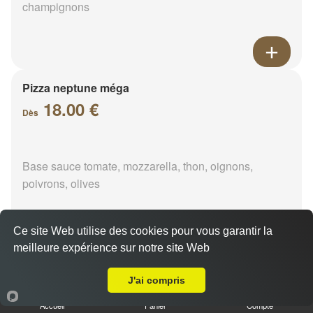
champignons
Pizza neptune méga
18.00 €
Dès
Base sauce tomate, mozzarella, thon, oignons,
poivrons, olives
Ce site Web utilise des cookies pour vous garantir la
meilleure expérience sur notre site Web
A Emporter sur Chavigny
Pizza napolitaine méga
18.00 €
J'ai compris
Dès
Accueil
Panier
Compte