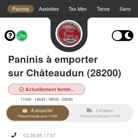
s
Paninis
Assiettes
Tex Mex
Tacos
Sandwi
Paninis à emporter
sur Châteaudun (28200)
Actuellement fermé...
11h00 - 14h30 | 18h00 - 23h00
À emporter
Livraison
Précommande pour 11h20
Précommande pour 11h45
02.36.68.17.87