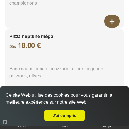
champignons
Pizza neptune méga
18.00 €
Dès
Base sauce tomate, mozzarella, thon, oignons,
poivrons, olives
Ce site Web utilise des cookies pour vous garantir la
meilleure expérience sur notre site Web
A Emporter sur Châteaudun
Pizza napolitaine méga
18.00 €
J'ai compris
Dès
Accueil
Panier
Compte