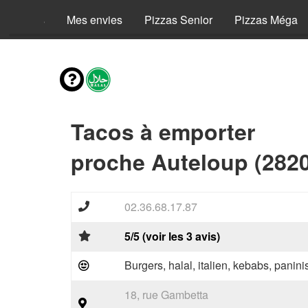
Menus
Mes envies
Pizzas Senior
Pizzas Méga
Tacos à emporter
proche Auteloup (282
02.36.68.17.87
5/5 (voir les 3 avis)
Burgers, halal, italien, kebabs, panini
18, rue Gambetta