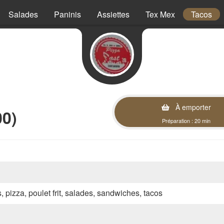
Salades
Paninis
Assiettes
Tex Mex
Tacos
À emporter
00)
Préparation : 20 min
s, pizza, poulet frit, salades, sandwiches, tacos