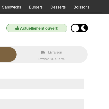
Sandwichs
Burgers
Desserts
Boissons
Actuellement ouvert!
Livraison
Livraison : 30 à 45 mn