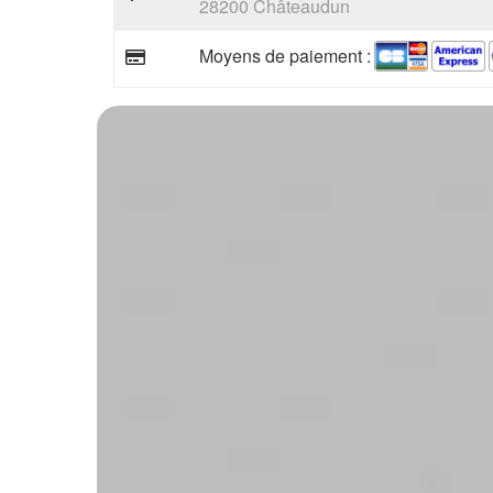
28200 Châteaudun
Moyens de paiement :