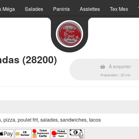
s Méga
Salades
Paninis
Assiettes
Tex Mex
ndas (28200)
À emporter
Préparation : 20 min
s, pizza, poulet frit, salades, sandwiches, tacos