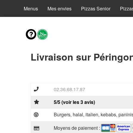
Menus
Mes envies
Pizzas Senior
Pizza
Livraison sur Péringo
02.36.68.17.87
5/5 (voir les 3 avis)
Burgers, halal, italien, kebabs, panini
Moyens de paiement :