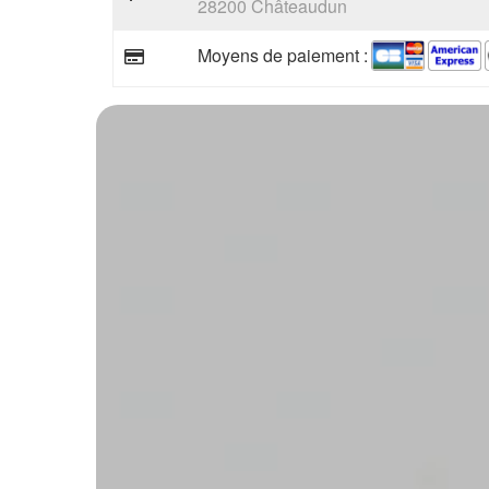
28200 Châteaudun
Moyens de paiement :