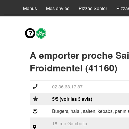
Menus
Mes envies
Pizzas Senior
Pizza
A emporter proche Sai
Froidmentel (41160)
02.36.68.17.87
5/5 (voir les 3 avis)
Burgers, halal, italien, kebabs, panini
18, rue Gambetta