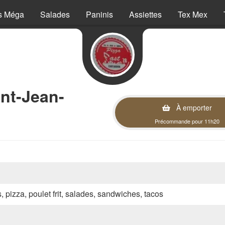
s Méga
Salades
Paninis
Assiettes
Tex Mex
nt-Jean-
À emporter
Précommande pour 11h20
s, pizza, poulet frit, salades, sandwiches, tacos