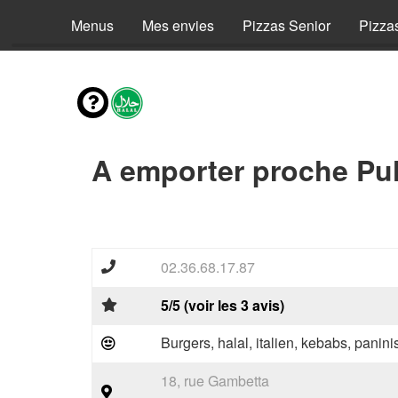
Menus
Mes envies
Pizzas Senior
Pizza
A emporter proche Pul
02.36.68.17.87
5/5 (voir les 3 avis)
Burgers, halal, italien, kebabs, panini
18, rue Gambetta