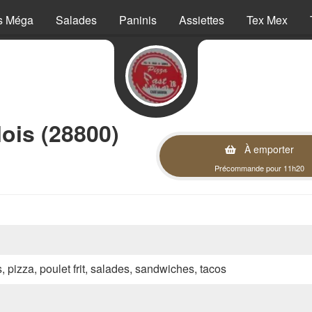
s Méga
Salades
Paninis
Assiettes
Tex Mex
ois (28800)
À emporter
Précommande pour 11h20
s, pizza, poulet frit, salades, sandwiches, tacos