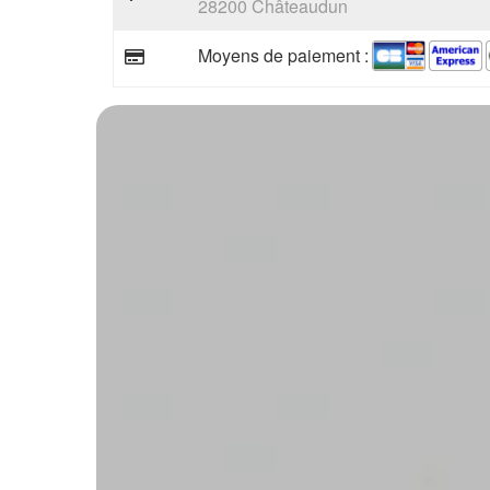
28200 Châteaudun
Moyens de paiement :