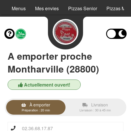
Menus
Mes envies
Pizzas Senior
Pizzas Még
A emporter proche
Montharville (28800)
Actuellement ouvert!
À emporter
Livraison
Préparation : 20 min
Livraison : 30 à 45 mn
02.36.68.17.87