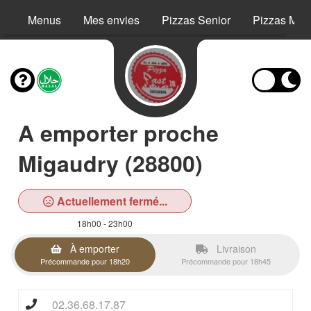
Menus
Mes envies
Pizzas Senior
Pizzas Még
A emporter proche
Migaudry (28800)
Actuellement fermé...
18h00 - 23h00
À emporter
Livraison
Précommande pour 18h20
Précommande pour 18h45
02.36.68.17.87