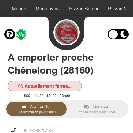
Menus
Mes envies
Pizzas Senior
Pizzas Még
A emporter proche
Chênelong (28160)
Actuellement fermé...
11h00 - 14h30 | 18h00 - 23h00
À emporter
Livraison
Précommande pour 11h20
Précommande pour 11h45
02.36.68.17.87